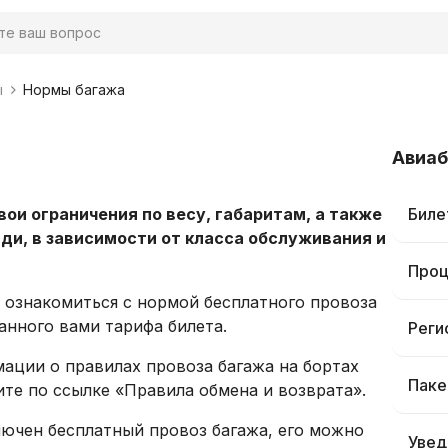
ы
Нормы багажа
Авиа
и ограничения по весу, габаритам, а также
Биле
ади, в зависимости от класса обслуживания и
Проц
 ознакомиться с нормой бесплатного провоза
анного вами тарифа билета.
Реги
ации о правилах провоза багажа на бортах
Паке
те по ссылке «Правила обмена и возврата».
лючен бесплатный провоз багажа, его можно
Увед