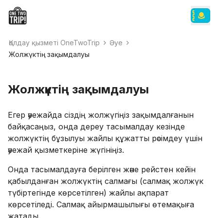
Қолдау қызметі OneTwoTrip
Әуе
Жолжүктің зақымдалуы
Жолжүктің зақымдалуы
Егер әуежайда сіздің жолжүгіңіз зақымдалғанын
байқасаңыз, онда дереу тасымалдау кезінде
жолжүктің бұзылуы жайлы құжатты рәсімдеу үшін
әуежай қызметкеріне жүгініңіз.
Онда тасымалдауға берілген және рейстен кейін
қабылданған жолжүктің салмағы (салмақ жолжүк
түбіртегінде көрсетілген) жайлы ақпарат
көрсетіледі. Салмақ айырмашылығы өтемақыға
жатады.