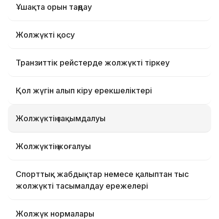
Ұшақта орын таңдау
Жолжүкті қосу
Транзиттік рейстерде жолжүкті тіркеу
Қол жүгін алып кіру ерекшеліктері
Жолжүктің зақымдалуы
Жолжүктің жоғалуы
Спорттық жабдықтар немесе қалыптан тыс
жолжүкті тасымалдау ережелері
Жолжүк нормалары