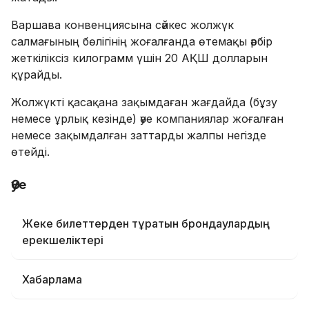
Варшава конвенциясына сәйкес жолжүк
салмағының бөлігінің жоғалғанда өтемақы әрбір
жеткіліксіз килограмм үшін 20 АҚШ долларын
құрайды.
Жолжүкті қасақана зақымдаған жағдайда (бұзу
немесе ұрлық кезінде) әуе компаниялар жоғалған
немесе зақымдалған заттарды жалпы негізде
өтейді.
Әуе
Жеке билеттерден тұратын брондаулардың
ерекшеліктері
Хабарлама