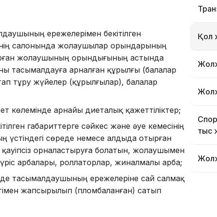
Тран
лдаушының ережелерімен бекітілген
Қол 
сінің салонында жолаушылар орындарының
тырған жолаушының орындығының астында
Жолж
аны тасымалдауға арналған құрылғы (балалар
ұстап тұру жүйелер (құрылғылар), балалар
Жолж
жет көлемінде арнайы диеталық қажеттіліктер;
Спор
ілген габариттерге сәйкес және әуе кемесінің
тыс 
 үстіндегі сөреде немесе алдыда отырған
ауіпсіз орналастыруға болатын, жолаушымен
Жол
үріс арбалары, роллаторлар, жиналмалы арба;
нде тасымалдаушының ережелеріне сай салмақ
кетімен жапсырылып (пломбаланған) сатып