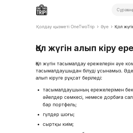
Іздеу
Қолдау қызметі OneTwoTrip
Әуе
Қол жүгі
Қол жүгін алып кіру ер
Қол жүгін тасымалдау ережелерін әуе к
тасымалдаушыдан білуді ұсынамыз. Әде
алып кіруге рұқсат беріледі:
тасымалдаушының ережелерімен бекіт
әйелдер сөмкесі, немесе дорбаға са
бар портфель;
гүлдер шоғы;
сыртқы киім;