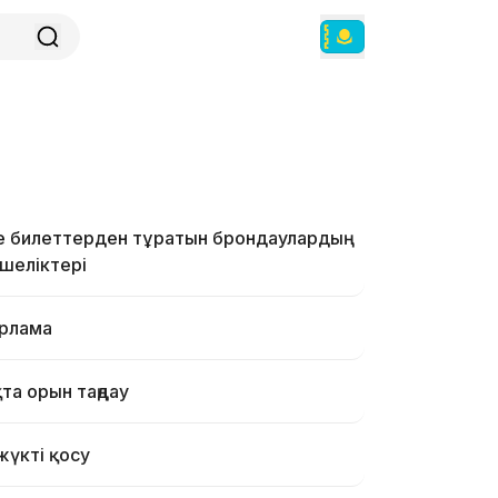
 билеттерден тұратын брондаулардың
шеліктері
рлама
та орын таңдау
үкті қосу