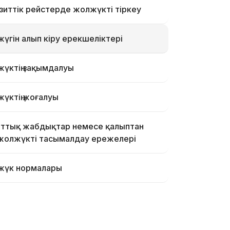
зиттік рейстерде жолжүкті тіркеу
жүгін алып кіру ерекшеліктері
үктің зақымдалуы
үктің жоғалуы
ттық жабдықтар немесе қалыптан
жолжүкті тасымалдау ережелері
жүк нормалары