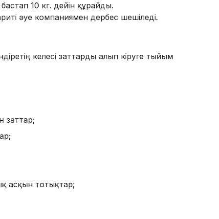
бастап 10 кг. дейін құрайды.
ариті әуе компаниямен дербес шешіледі.
ндіретің келесі заттарды алып кіруге тыйым
 заттар;
ар;
қ асқын тотықтар;