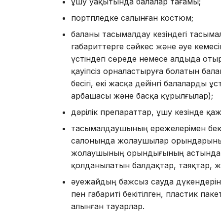
ұшу уақытында балалар тағамы;
портпледке салынған костюм;
баланы тасымалдау кезіндегі тасыма
габариттерге сәйкес және әуе кеме
үстіндегі сөреде немесе алдыда о
қауіпсіз орналастыруға болатын бал
бесігі, екі жасқа дейінгі балаларды 
арбашасы және басқа құрылғылар);
дәрілік препараттар, ұшу кезінде қа
тасымалдаушының ережелерімен бекіт
салонында жолаушылар орындарының
жолаушының орындығының астында қ
қолданылатын балдақтар, таяқтар, ж
әуежайдың бажсыз сауда дүкендері
пен габариті бекітілген, пластик па
алынған тауарлар.