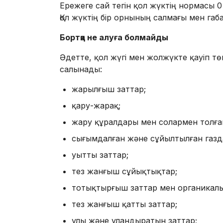
Ережеге сай тегін қол жүктің нормасы 0 
Қол жүктің бір орнының салмағы мен габ
Бортқа не алуға болмайды
Әдетте, қол жүгі мен жолжүкте қауіп тө
салынады:
жарылғыш заттар;
қару-жарақ;
жару құралдары мен солармен толған
сығымдалған және сұйылтылған газд
уытты заттар;
тез жанғыш сұйықтықтар;
тотықтырғыш заттар мен органикалы
тез жанғыш қатты заттар;
улы және уландыратын заттар;