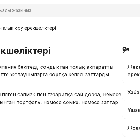
н алып кіру ерекшеліктері
екшеліктері
Әуе
омпания бекітеді, сондықтан толық ақпаратты
Жеке
тте жолаушыларға бортқа келесі заттарды
ерек
Хаба
ілген салмақ пен габаритқа сай дорба, немесе
лынған портфель, немесе сөмке, немесе заттар
Ұшақ
Жолж