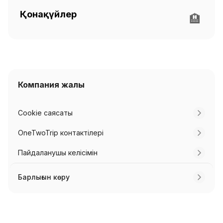
Қонақүйлер
🏨
Компания жалы
Cookie саясаты
OneTwoTrip контактілері
Пайдаланушы келісімін
Барлығын көру