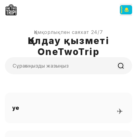
Қамқорлықпен саяхат 24/7
Қолдау қызметі
OneTwoTrip
Іздеу
Әуе
✈️