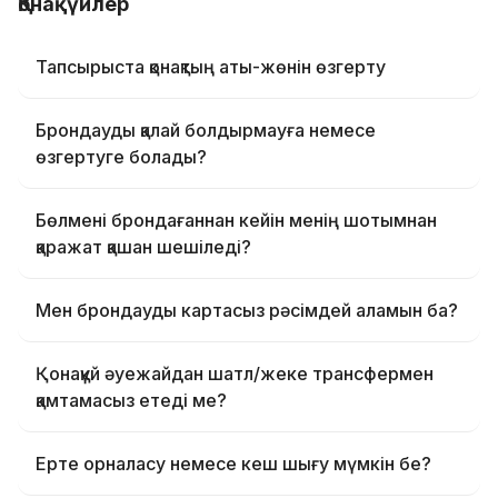
Қонақүйлер
Тапсырыста қонақтың аты-жөнін өзгерту
Брондауды қалай болдырмауға немесе
өзгертуге болады?
Бөлмені брондағаннан кейін менің шотымнан
қаражат қашан шешіледі?
Мен брондауды картасыз рәсімдей аламын ба?
Қонақүй әуежайдан шатл/жеке трансфермен
қамтамасыз етеді ме?
Ерте орналасу немесе кеш шығу мүмкін бе?