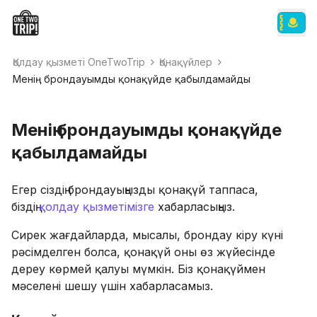
Қолдау қызметі OneTwoTrip
Қонақүйлер
Менің брондауымды қонақүйде қабылдамайды
Менің брондауымды қонақүйде
қабылдамайды
Егер сіздің брондауыңызды қонақүй таппаса,
біздің
қолдау қызметімізге
хабарласыңыз.
Сирек жағдайларда, мысалы, брондау кіру күні
рәсімделген болса, қонақүй оны өз жүйесінде
дереу көрмей қалуы мүмкін. Біз қонақүймен
мәселені шешу үшін хабарласамыз.