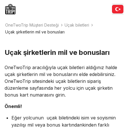
OneTwoTrip Müşteri Desteği
Uçak biletleri
Uçak şirketlerin mil ve bonusları
Uçak şirketlerin mil ve bonusları
OneTwoTrip aracılığıyla uçak biletleri aldığınız halde
uçak şirketlerin mil ve bonuslarını elde edebilirsiniz.
OneTwoTrip sitesindeki uçak biletlerin sipariş
düzenleme sayfasında her yolcu için uçak şirketin
bonus kart numarasını girin.
Önemli!
Eğer yolcunun uçak biletindeki isim ve soyismin
yazılışı mil veya bonus kartındankinden farklı