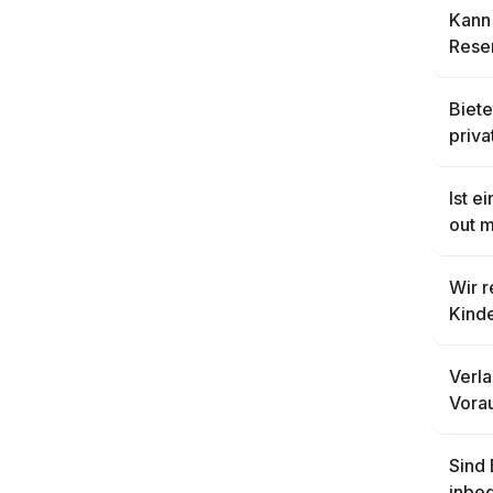
Kann 
Rese
Biete
priva
Ist e
out 
Wir r
Kind
Verl
Vora
Sind 
inbeg