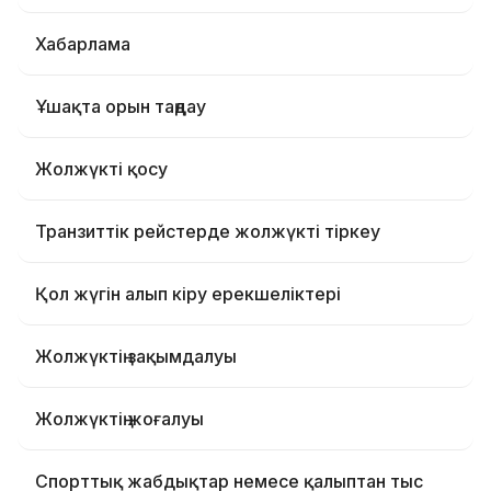
Хабарлама
Ұшақта орын таңдау
Жолжүкті қосу
Транзиттік рейстерде жолжүкті тіркеу
Қол жүгін алып кіру ерекшеліктері
Жолжүктің зақымдалуы
Жолжүктің жоғалуы
Спорттық жабдықтар немесе қалыптан тыс