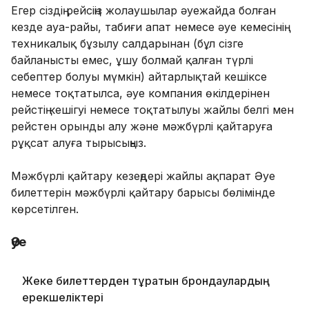
Егер сіздің рейсіңіз жолаушылар әуежайда болған
кезде ауа-райы, табиғи апат немесе әуе кемесінің
техникалық бұзылу салдарынан (бұл сізге
байланысты емес, ұшу болмай қалған түрлі
себептер болуы мүмкін) айтарлықтай кешіксе
немесе тоқтатылса, әуе компания өкілдерінен
рейстің кешігуі немесе тоқтатылуы жайлы белгі мен
рейстен орынды алу және мәжбүрлі қайтаруға
рұқсат алуға тырысыңыз.
Мәжбүрлі қайтару кезеңдері жайлы ақпарат Әуе
билеттерін мәжбүрлі қайтару барысы бөлімінде
көрсетілген.
Әуе
Жеке билеттерден тұратын брондаулардың
ерекшеліктері