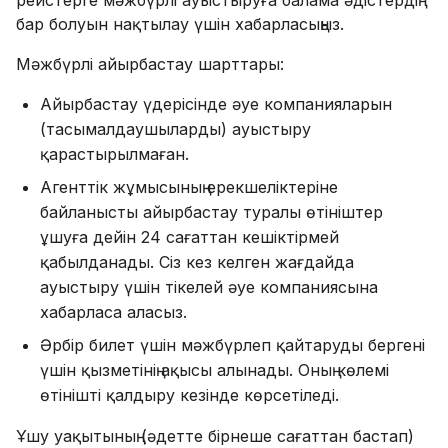
рейстерге мәжбүрлі ауыстыруға балама әдістердің
бар болуын нақтылау үшін хабарласыңыз.
Мәжбүрлі айырбастау шарттары:
Айырбастау үдерісінде әуе компанияларын
(тасымалдаушыларды) ауыстыру
қарастырылмаған.
Агенттік жұмысының ерекшеліктеріне
байланысты айырбастау туралы өтініштер
ұшуға дейін 24 сағаттан кешіктірмей
қабылданады. Сіз кез келген жағдайда
ауыстыру үшін тікелей әуе компаниясына
хабарласа аласыз.
Әрбір билет үшін мәжбүрлеп қайтаруды бергені
үшін қызметінің ақысы алынады. Оның көлемі
өтінішті қалдыру кезінде көрсетіледі.
Ұшу уақытының (әдетте бірнеше сағаттан бастап)