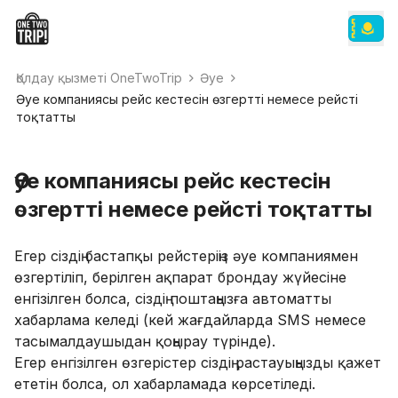
Қолдау қызметі OneTwoTrip
Әуе
Әуе компаниясы рейс кестесін өзгертті немесе рейсті
тоқтатты
Әуе компаниясы рейс кестесін
өзгертті немесе рейсті тоқтатты
Егер сіздің бастапқы рейстеріңіз әуе компаниямен
өзгертіліп, берілген ақпарат брондау жүйесіне
енгізілген болса, сіздің поштаңызға автоматты
хабарлама келеді (кей жағдайларда SMS немесе
тасымалдаушыдан қоңырау түрінде).
Егер енгізілген өзгерістер сіздің растауыңызды қажет
ететін болса, ол хабарламада көрсетіледі.