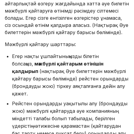
айтарлықтай өзгеру жағдайында хатта әуе билетін
мәжбүрлі қайтаруға өтінімді рәсімдеу сілтемесі
болады. Егер сізге енгізілген өзгерістер ұнамаса,
сіз осындай өтінім қалдыра аласыз. (Нақтырақ Әуе
билеттерін мәжбүрлі қайтару барысы бөлімінде).
Мәжбүрлі қайтару шарттары:
Егер нақты ұшпайтыныңызды білетін
болсаңыз,
мәжбүрлі қайтарым өтінішін
қалдырып
(нақтырақ Әуе билеттерін мәжбүрлі
қайтару барысы бөлімінде) рейстен орындарды
(брондауды жою) тіркеу аяқталғанға дейін алу
қажет.
Рейстен орындарды уақытылы алу (брондауды
жою) мәжбүрлі қайтаруда әуе компанияның
міндетті талабы болып табылады, берілген
үдерістің нәтижесіне қарамастан (қайтарудан
бас тарту немесе рұқсат беру) орындарды алу