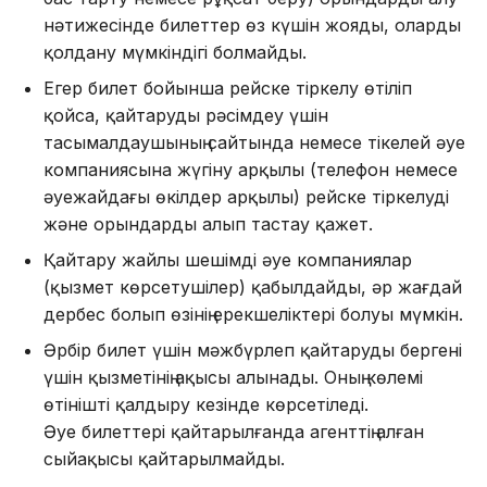
нәтижесінде билеттер өз күшін жояды, оларды
қолдану мүмкіндігі болмайды.
Егер билет бойынша рейске тіркелу өтіліп
қойса, қайтаруды рәсімдеу үшін
тасымалдаушының сайтында немесе тікелей әуе
компаниясына жүгіну арқылы (телефон немесе
әуежайдағы өкілдер арқылы) рейске тіркелуді
және орындарды алып тастау қажет.
Қайтару жайлы шешімді әуе компаниялар
(қызмет көрсетушілер) қабылдайды, әр жағдай
дербес болып өзінің ерекшеліктері болуы мүмкін.
Әрбір билет үшін мәжбүрлеп қайтаруды бергені
үшін қызметінің ақысы алынады. Оның көлемі
өтінішті қалдыру кезінде көрсетіледі.
Әуе билеттері қайтарылғанда агенттің алған
сыйақысы қайтарылмайды.