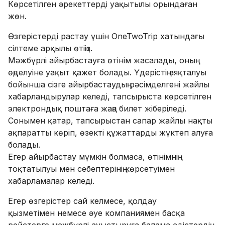
Көрсетілген әрекеттерді уақытылы орындаған
жөн.
Өзгерістерді растау үшін OneTwoTrip хатындағы
сілтеме арқылы өтіңіз.
Мәжбүрлі айырбастауға өтінім жасалады, оның
өңделуіне уақыт қажет болады. Үдерістің аяқталуы
бойынша сізге айырбастаудың рәсімделгені жайлы
хабарландырулар келеді, тапсырыста көрсетілген
электрондық поштаға жаңа билет жіберіледі.
Сонымен қатар, тапсырыстан сапар жайлы нақты
ақпаратты көріп, өзекті құжаттарды жүктеп алуға
болады.
Егер айырбастау мүмкін болмаса, өтінімнің
тоқтатылуы мен себептерінің көрсетуімен
хабарламалар келеді.
Егер өзгерістер сай келмесе, қолдау
қызметімен немесе әуе компаниямен басқа