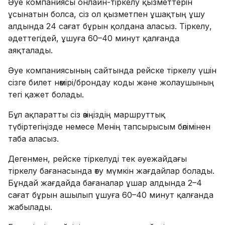
Әуе компаниясы онлайн-тіркелу қызметтерін
ұсынатын болса, сіз ол қызметпен ұшақтың ұшу
алдында 24 сағат бұрын қолдана аласыз. Тіркелу,
әдеттегідей, ұшуға 60–40 минут қалғанда
аяқталады.
Әуе компаниясының сайтында рейске тіркелу үшін
сізге билет нөмірі/брондау коды және жолаушының
тегі қажет болады.
Бұл ақпаратты сіз өзіңіздің маршруттық
түбіртегіңізде немесе Менің тапсырысым бөлімінен
таба аласыз.
Дегенмен, рейске тіркелуді тек әуежайдағы
тіркелу бағанасында өту мүмкін жағдайлар болады.
Бұндай жағдайда бағаналар ұшар алдында 2–4
сағат бұрын ашылып ұшуға 60–40 минут қалғанда
жабылады.