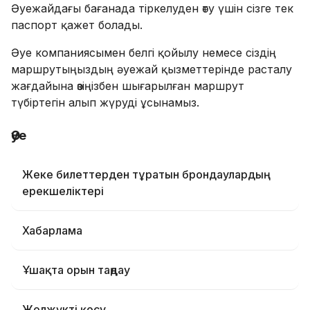
Әуежайдағы бағанада тіркелуден өту үшін сізге тек
паспорт қажет болады.
Әуе компаниясымен белгі қойылу немесе сіздің
маршрутыңыздың әуежай қызметтерінде расталу
жағдайына өзіңізбен шығарылған маршрут
түбіртегін алып жүруді ұсынамыз.
Әуе
Жеке билеттерден тұратын брондаулардың
ерекшеліктері
Хабарлама
Ұшақта орын таңдау
Жолжүкті қосу