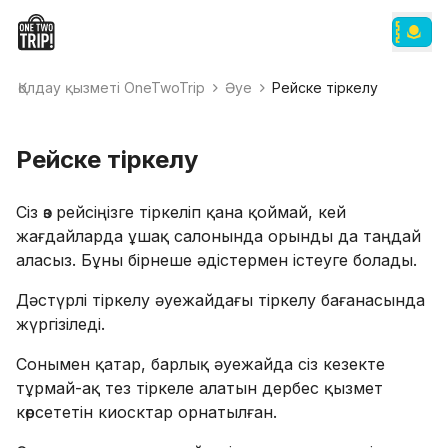
Қолдау қызметі OneTwoTrip
Әуе
Рейске тіркелу
Рейске тіркелу
Сіз өз рейсіңізге тіркеліп қана қоймай, кей
жағдайларда ұшақ салонында орынды да таңдай
аласыз. Бұны бірнеше әдістермен істеуге болады.
Дәстүрлі тіркелу әуежайдағы тіркелу бағанасында
жүргізіледі.
Сонымен қатар, барлық әуежайда сіз кезекте
тұрмай-ақ тез тіркеле алатын дербес қызмет
көрсететін киосктар орнатылған.