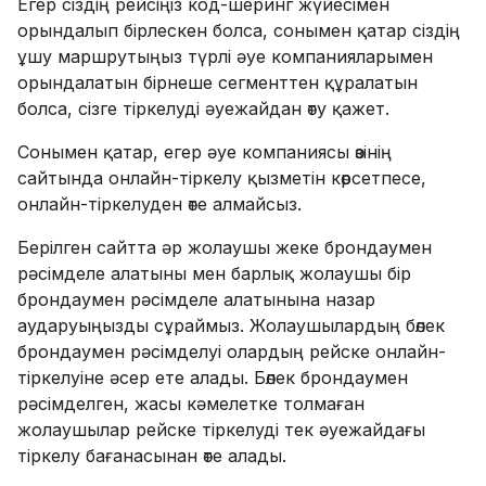
Егер сіздің рейсіңіз код-шеринг жүйесімен
орындалып бірлескен болса, сонымен қатар сіздің
ұшу маршрутыңыз түрлі әуе компанияларымен
орындалатын бірнеше сегменттен құралатын
болса, сізге тіркелуді әуежайдан өту қажет.
Сонымен қатар, егер әуе компаниясы өзінің
сайтында онлайн-тіркелу қызметін көрсетпесе,
онлайн-тіркелуден өте алмайсыз.
Берілген сайтта әр жолаушы жеке брондаумен
рәсімделе алатыны мен барлық жолаушы бір
брондаумен рәсімделе алатынына назар
аударуыңызды сұраймыз. Жолаушылардың бөлек
брондаумен рәсімделуі олардың рейске онлайн-
тіркелуіне әсер ете алады. Бөлек брондаумен
рәсімделген, жасы кәмелетке толмаған
жолаушылар рейске тіркелуді тек әуежайдағы
тіркелу бағанасынан өте алады.