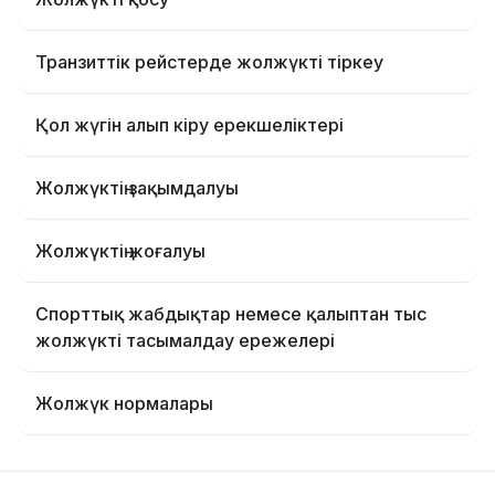
Транзиттік рейстерде жолжүкті тіркеу
Қол жүгін алып кіру ерекшеліктері
Жолжүктің зақымдалуы
Жолжүктің жоғалуы
Спорттық жабдықтар немесе қалыптан тыс
жолжүкті тасымалдау ережелері
Жолжүк нормалары