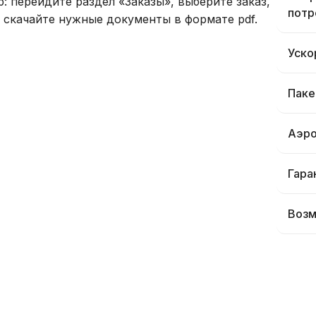
 перейдите раздел «Заказы», выберите заказ,
потр
скачайте нужные документы в формате pdf.
Уско
Паке
Аэро
Гара
Возм