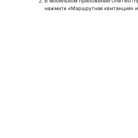
В мобильном приложении OneTwoTrip:
нажмите «Маршрутная квитанция» и 