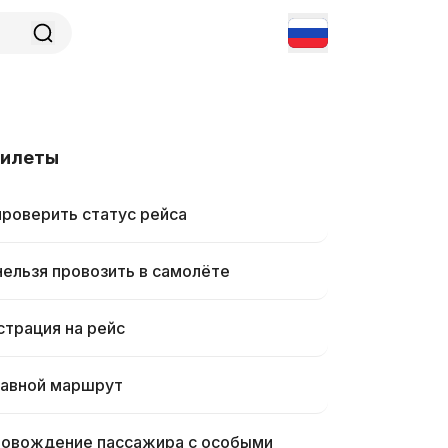
билеты
проверить статус рейса
нельзя провозить в самолёте
страция на рейс
авной маршрут
овождение пассажира с особыми