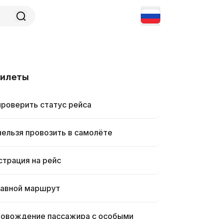
билеты
проверить статус рейса
нельзя провозить в самолёте
страция на рейс
авной маршрут
овождение пассажира с особыми