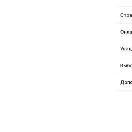
Стра
Онла
Увед
Выбо
Допо