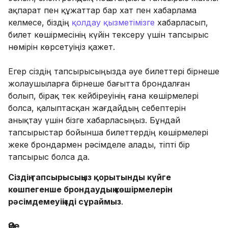
ақпарат пен құжаттар бар хат пен хабарлама
келмесе, біздің
қолдау қызметімізге
хабарласып,
билет көшірмесінің күйін тексеру үшін тапсырыс
нөмірін көрсетуіңіз қажет.
Егер сіздің тапсырысыңызда әуе билеттері бірнеше
жолаушыларға бірнеше бағытта брондалған
болып, бірақ тек кейбіреуінің ғана көшірмелері
болса, қалыптасқан жағдайдың себептерін
анықтау үшін бізге хабарласыңыз. Бұндай
тапсырыстар бойынша билеттердің көшірмелері
жеке брондармен рәсімделе алады, тіпті бір
тапсырыс болса да.
Сіздің тапсырысыңыз қорытынды күйге
көшпегенше брондаудың көшірмелерін
рәсімдемеуіңізді сұраймыз
.
Әуе