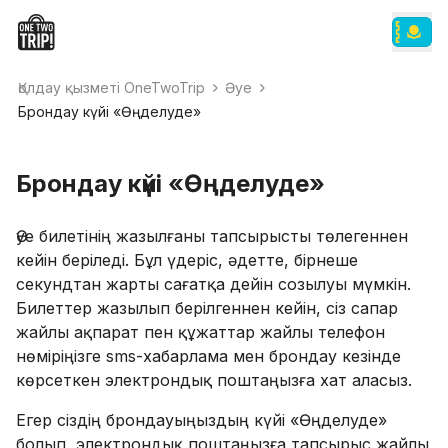
Қолдау қызметі OneTwoTrip
Әуе
Брондау күйі «Өңделуде»
Брондау күйі «Өңделуде»
Әуе билетінің жазылғаны тапсырысты төлегеннен
кейін беріледі. Бұл үдеріс, әдетте, бірнеше
секундтан жарты сағатқа дейін созылуы мүмкін.
Билеттер жазылып берілгеннен кейін, сіз сапар
жайлы ақпарат пен құжаттар жайлы телефон
нөміріңізге sms-хабарлама мен брондау кезінде
көрсеткен электрондық поштаңызға хат аласыз.
Егер сіздің брондауыңыздың күйі «Өңделуде»
болып, электрондық поштаңызға тапсырыс жайлы