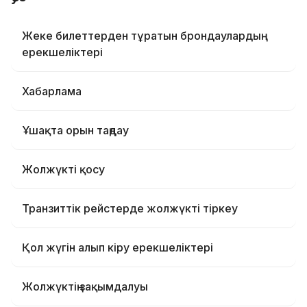
Жеке билеттерден тұратын брондаулардың
ерекшеліктері
Хабарлама
Ұшақта орын таңдау
Жолжүкті қосу
Транзиттік рейстерде жолжүкті тіркеу
Қол жүгін алып кіру ерекшеліктері
Жолжүктің зақымдалуы