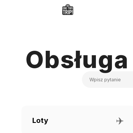
Obsługa 
Wyszukiwanie
✈️
Loty