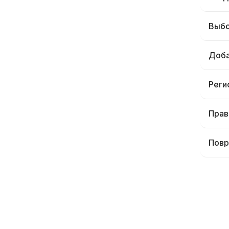
Выбо
Доба
Реги
Прав
Повр