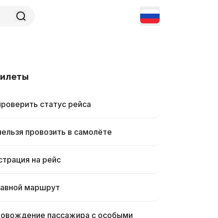
билеты
проверить статус рейса
нельзя провозить в самолёте
страция на рейс
авной маршрут
овождение пассажира с особыми