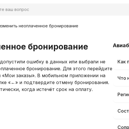
изменить неоплаченное бронирование
ченное бронирование
Авиа
о допустили ошибку в данных или выбрали не
Как 
оплаченное бронирование. Для этого перейдите
ел «Мои заказы». В мобильном приложении на
Что 
опке «←» и подтвердите отмену бронирования.
ически, когда истечёт срок на оплату.
Реги
Сост
Сопр