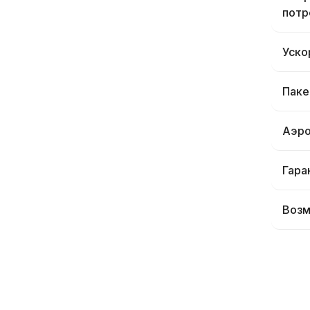
потр
Уско
Паке
Аэро
Гара
Возм