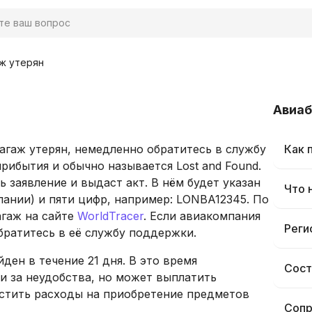
ж утерян
Авиа
багаж утерян, немедленно обратитесь в службу
Как 
прибытия и обычно называется Lost and Found.
 заявление и выдаст акт. В нём будет указан
Что 
пании) и пяти цифр, например: LONBA12345. По
агаж на сайте
WorldTracer
. Если авиакомпания
Реги
братитесь в её службу поддержки.
ден в течение 21 дня. В это время
Сост
и за неудобства, но может выплатить
стить расходы на приобретение предметов
Сопр