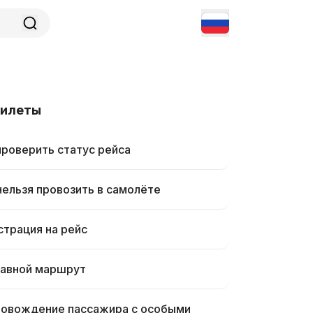
билеты
проверить статус рейса
нельзя провозить в самолёте
страция на рейс
авной маршрут
овождение пассажира с особыми