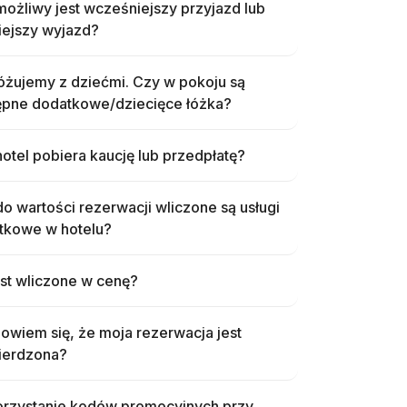
ożliwy jest wcześniejszy przyjazd lub
iejszy wyjazd?
óżujemy z dziećmi. Czy w pokoju są
ępne dodatkowe/dziecięce łóżka?
otel pobiera kaucję lub przedpłatę?
o wartości rezerwacji wliczone są usługi
tkowe w hotelu?
st wliczone w cenę?
owiem się, że moja rezerwacja jest
ierdzona?
rzystanie kodów promocyjnych przy