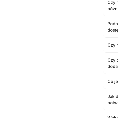
Czy m
późn
Podr
dost
Czy h
Czy d
doda
Co je
Jak d
potw
Wyko