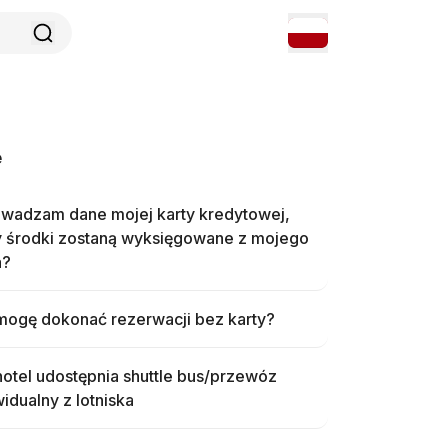
e
wadzam dane mojej karty kredytowej,
y środki zostaną wyksięgowane z mojego
a?
mogę dokonać rezerwacji bez karty?
otel udostępnia shuttle bus/przewóz
idualny z lotniska