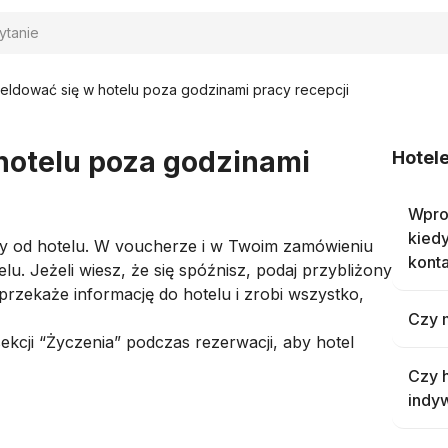
iwanie
eldować się w hotelu poza godzinami pracy recepcji
hotelu poza godzinami
Hotel
Wpro
kied
y od hotelu. W voucherze i w Twoim zamówieniu
kont
. Jeżeli wiesz, że się spóźnisz, podaj przybliżony
 przekaże informację do hotelu i zrobi wszystko,
Czy 
kcji “Życzenia” podczas rezerwacji, aby hotel
Czy h
indyw