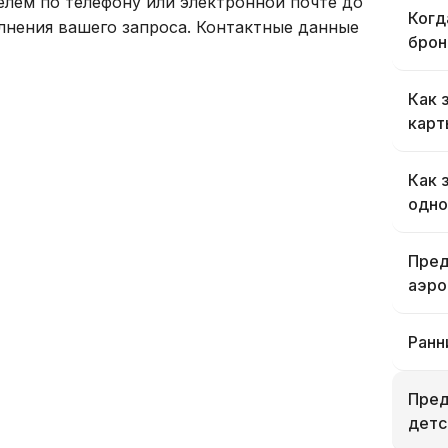
елем по телефону или электронной почте до
Когд
лнения вашего запроса. Контактные данные
брон
Как 
карт
Как 
одно
Пред
аэро
Ранн
Пред
детс