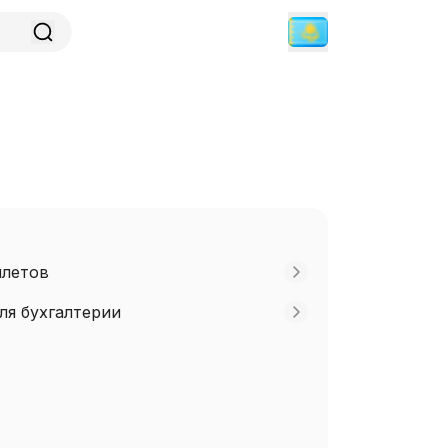
илетов
ля бухгалтерии