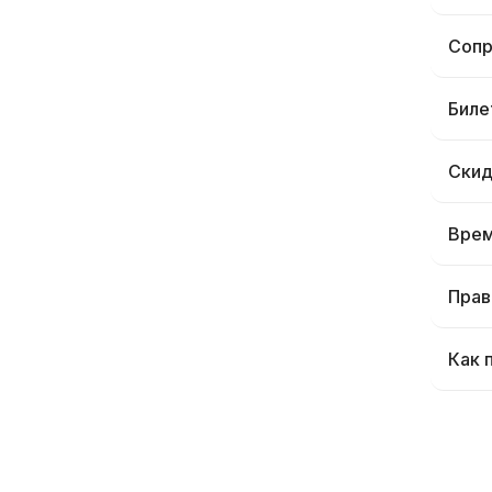
Сопр
Биле
Скид
Врем
Прав
Как 