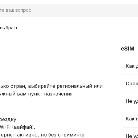
 выбрать
eSIM
Как 
Срок
лько стран, выбирайте региональный или
ужный вам пункт назначения.
Не у
Как 
оездку:
i-Fi (вайфай).
тернет активно, но без стриминга.
Не у