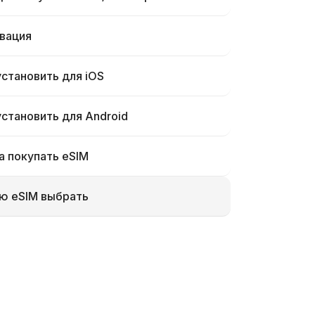
вация
установить для iOS
установить для Android
а покупать eSIM
ю eSIM выбрать