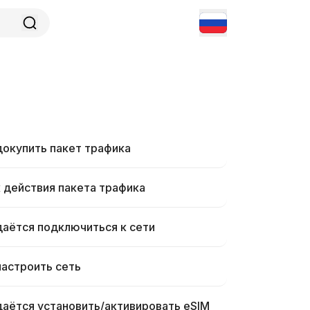
докупить пакет трафика
 действия пакета трафика
даётся подключиться к сети
настроить сеть
даётся установить/активировать eSIM